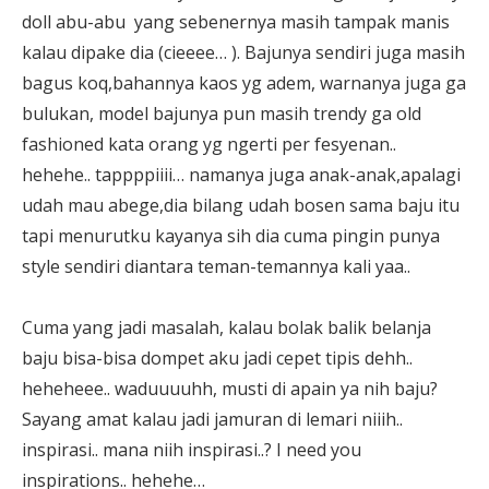
doll abu-abu yang sebenernya masih tampak manis
kalau dipake dia (cieeee… ). Bajunya sendiri juga masih
bagus koq,bahannya kaos yg adem, warnanya juga ga
bulukan, model bajunya pun masih trendy ga old
fashioned kata orang yg ngerti per fesyenan..
hehehe.. tappppiiii… namanya juga anak-anak,apalagi
udah mau abege,dia bilang udah bosen sama baju itu
tapi menurutku kayanya sih dia cuma pingin punya
style sendiri diantara teman-temannya kali yaa..
Cuma yang jadi masalah, kalau bolak balik belanja
baju bisa-bisa dompet aku jadi cepet tipis dehh..
heheheee.. waduuuuhh, musti di apain ya nih baju?
Sayang amat kalau jadi jamuran di lemari niiih..
inspirasi.. mana niih inspirasi..? I need you
inspirations.. hehehe…