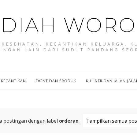
DIAH WORO
KESEHATAN, KECANTIKAN KELUARGA, KU
RINGAN LAIN DARI SUDUT PANDANG SEO
 KECANTIKAN
EVENT DAN PRODUK
KULINER DAN JALAN-JALA
a postingan dengan label
orderan
.
Tampilkan semua pos