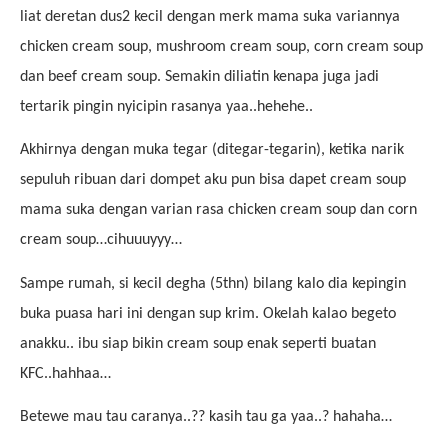
liat deretan dus2 kecil dengan merk mama suka variannya
chicken cream soup, mushroom cream soup, corn cream soup
dan beef cream soup. Semakin diliatin kenapa juga jadi
tertarik pingin nyicipin rasanya yaa..hehehe..
Akhirnya dengan muka tegar (ditegar-tegarin), ketika narik
sepuluh ribuan dari dompet aku pun bisa dapet cream soup
mama suka dengan varian rasa chicken cream soup dan corn
cream soup…cihuuuyyy…
Sampe rumah, si kecil degha (5thn) bilang kalo dia kepingin
buka puasa hari ini dengan sup krim. Okelah kalao begeto
anakku.. ibu siap bikin cream soup enak seperti buatan
KFC..hahhaa…
Betewe mau tau caranya..?? kasih tau ga yaa..? hahaha…