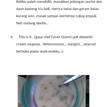
Ketika sudah mendidih, masukkan potongan wortel dan
daun bawang iris tadi, merica halus dan garam kalau
kurang asin. masak sampai wortelnya cukup empuk.
Nah matang deehh...
4.
This is it.. (gaya chef Farah Quinn) jadi deeeehh
...
cream soupnya.. hhhmmmmm… wangiiii… selamat
berbuka puasa anak-anakku..:)