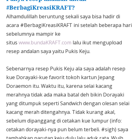
#BerbagiKreasiKRAFT?
Alhamdulillah beruntung sekali saya bisa hadir di
acara #BerbagiKreasiKRAFT ini setelah beberapa hari
sebelumnya mampir ke
situs
www.bundaKRAFT.com
lalu ikut mengupload
resep andalan saya yaitu Pukis Keju.
Sebenarnya resep Pukis Keju ala saya adalah resep
kue Dorayaki-kue favorit tokoh kartun Jepang
Doraemon itu. Waktu itu, karena selai kacang
merahnya tidak ada maka batal deh bikin Dorayaki
yang ditumpuk seperti Sandwich dengan olesan selai
kacang merah ditengahnya. Tidak kurang akal,
sebelum dipanggang di cetakan kue lumpur (info:
cetakan dorayaki-nya pun belum terbeli. #sigh) saya
tambahkan parutan keju dulu lalu aduk rata. Wuih,