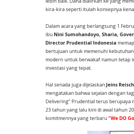
lebih baik. Dana dialirkan ke yang m
kira-kira seperti itulah konsepnya ke
Dalam acara yang berlangsung 1 Febru
ibu
Nini Sumohandoyo, Sharia, Gove
Director Prudential Indonesia
memapa
bertujuan untuk memenuhi kebutuhan 
modern untuk berwakaf namun tetap i
investasi yang tepat.
Hal senada juga dijelaskan
Jeins Reisc
mengatakan bahwa sejalan dengan tagli
Delivering" Prudential terus berupaya m
23 tahun yang lalu kini di awal tahun 
komitmennya yang terbaru
"We DO G