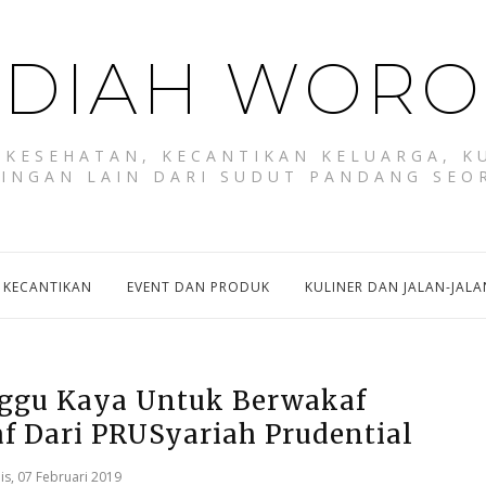
DIAH WORO
KESEHATAN, KECANTIKAN KELUARGA, KU
RINGAN LAIN DARI SUDUT PANDANG SEO
 KECANTIKAN
EVENT DAN PRODUK
KULINER DAN JALAN-JALA
ggu Kaya Untuk Berwakaf
f Dari PRUSyariah Prudential
s, 07 Februari 2019