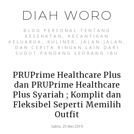
DIAH WORO
BLOG PERSONAL TENTANG
KESEHATAN, KECANTIKAN
KELUARGA, KULINER, JALAN-JALAN,
DAN CERITA RINGAN LAIN DARI
SUDUT PANDANG SEORANG IBU
PRUPrime Healthcare Plus
dan PRUPrime Healthcare
Plus Syariah ; Komplit dan
Fleksibel Seperti Memilih
Outfit
Sabtu, 25 Mei 2019