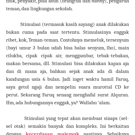
fisik, penyakit, pola asuh (orangtua dan
nanny
), pengaruh
teman, dan lingkungan sekolah.
Stimulasi (termasuk kasih sayang) anak dilakukan
bukan cuma pada saat tertentu. Stimulasinya enggak
ribet, kok, Teman-teman. Contohnya memeluk, tersenyum
(bayi umur 3 bulan udah bisa balas senyum, lho), main
cilukba, cipak cipak air, menggambar, tebak-tebakan,
makan bersama, dll. Stimulasi bisa dilakukan kapan aja
dan di mana aja, bahkan sejak anak ada di dalam
kandungan usia 6 bulan. Jadi inget waktu hamil Faruq,
saya getol ngaji dan nempelin suara murottal CD ke
perut. Sekarang Faruq senang menghafal surat Alquran.
Hm, ada hubungannya enggak, ya? Wallahu ‘alam.
Stimulasi yang tepat akan membuat sinaps (sel-
sel otak) semakin banyak dan kompleks. Ini berkaitan
dengan
kecerdasan majemuk
nantinya. Sebaiknya